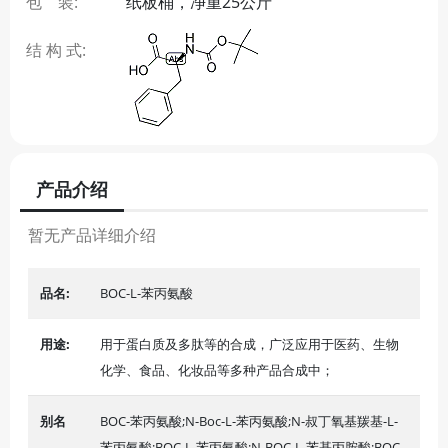
包 装:
纸板桶，净重25公斤
结 构 式:
产品介绍
暂无产品详细介绍
品名:
BOC-L-苯丙氨酸
用途:
用于蛋白质及多肽等的合成，广泛应用于医药、生物
化学、食品、化妆品等多种产品合成中；
别名
BOC-苯丙氨酸;N-Boc-L-苯丙氨酸;N-叔丁氧基羰基-L-
苯丙氨酸;BOC-L-苯丙氨酸;N-BOC-L-苯基丙胺酸;BOC-