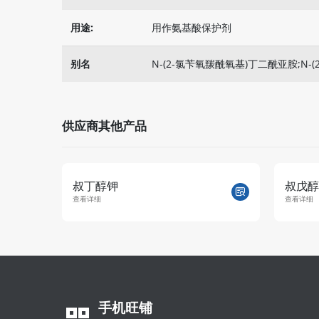
用途:
用作氨基酸保护剂
别名
N-(2-氯苄氧羰酰氧基)丁二酰亚胺;N-(2
供应商其他产品
叔戊醇钠
苄基
查看详细
查看
手机旺铺