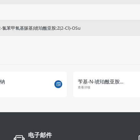
-氯苯甲氧基羰基)琥珀酰亚胺;Z(2-Cl)-OSu
-N-琥珀酰亚胺...
N,N'-二琥珀酰亚胺...
详细
查看详细
电子邮件