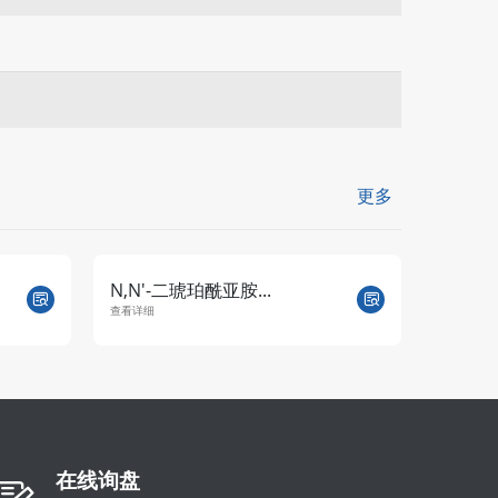
更多
BOC-L-苯丙氨酸
原
查看详细
查看
在线询盘