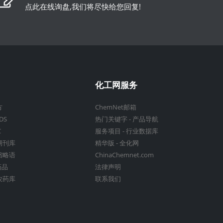
点此在线询盘,我们将尽快给您回复!
化工网服务
方
ChemNet邮箱
DS
热门关键字
-
产品导航
C
服务项目
-
行业数据库
期刊库
精华版
-
全化网
缩略语
ChinaChemnet.com
药品
法律声明
农药库
联系我们