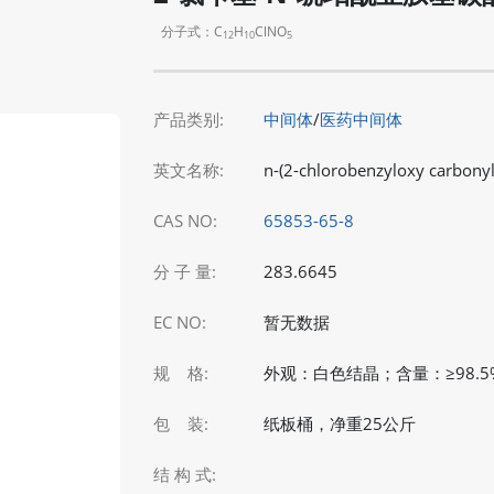
分子式：C
H
ClNO
12
10
5
产品类别:
中间体
/
医药中间体
英文名称:
n-(2-chlorobenzyloxy carbony
CAS NO:
65853-65-8
分 子 量:
283.6645
EC NO:
暂无数据
规 格:
外观：白色结晶；含量：≥98.5
包 装:
纸板桶，净重25公斤
结 构 式: