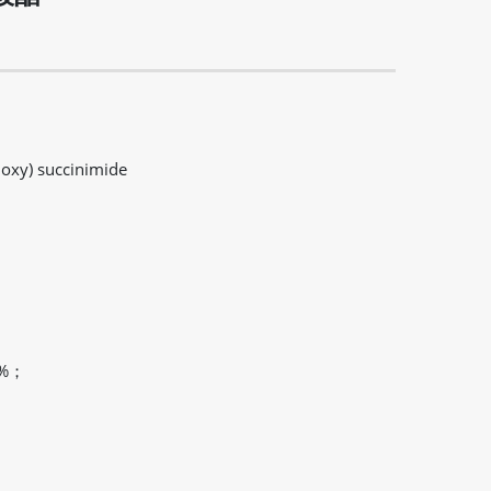
loxy) succinimide
%；