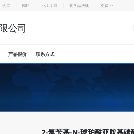
会展
园区
化工字典
化学品法规
更多>>
限公司
产品报价
联系方式
2-氯苄基-N-琥珀酰亚胺基碳