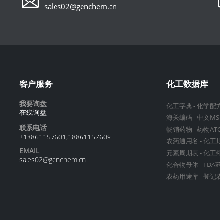
sales02@genchem.cn
客户服务
化工数据库
我要询盘
化工字典
-
化学配
在线询盘
海关编码
-
中文MS
联系电话
畅销药物
-
药物AT
+18861157601;18861157609
农药通用名
-
化工
EMAIL
元素周期表
-
化工
sales02@genchem.cn
化合物母体
-
FDA
农药用途库
-
登记